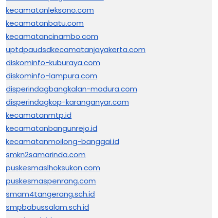
kecamatanleksono.com
kecamatanbatu.com
kecamatancinambo.com
uptdpaudsdkecamatanjayakerta.com
diskominfo-kuburaya.com
diskominfo-lampura.com
disperindagbangkalan-madura.com
disperindagkop-karanganyar.com
kecamatanmtp.id
kecamatanbangunrejo.id
kecamatanmoilong-banggai.id
smkn2samarinda.com
puskesmaslhoksukon.com
puskesmaspenrang.com
smam4tangerang.sch.id
smpbabussalam.sch.id