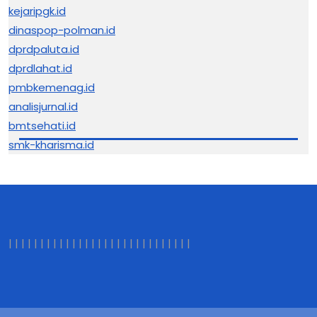
kejaripgk.id
dinaspop-polman.id
dprdpaluta.id
dprdlahat.id
pmbkemenag.id
analisjurnal.id
bmtsehati.id
smk-kharisma.id
|
|
|
|
|
|
|
|
|
|
|
|
|
|
|
|
| |
|
|
|
|
|
|
|
|
|
|
|