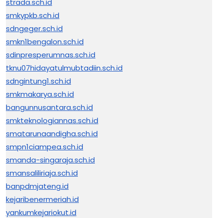
strada.sch.id
smkypkb.sch.id
sdngeger.sch.id
smkn1bengalon.sch.id
sdinpresperumnas.sch.id
tknu07hidayatulmubtadiin.sch.id
sdngintung1.sch.id
smkmakarya.sch.id
bangunnusantara.sch.id
smkteknologiannas.sch.id
smatarunaandigha.sch.id
smpn1ciampea.sch.id
smanda-singaraja.sch.id
smansaliliriaja.sch.id
banpdmjateng.id
kejaribenermeriah.id
yankumkejariokut.id