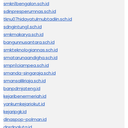
smkn1bengalon.sch.id
sdinpresperumnas.sch.id
tknu07hidayatulmubtadiin.sch.id
sdngintung1.sch.id
smkmakarya.sch.id
bangunnusantara.sch.id
smkteknologiannas.sch.id
smatarunaandigha.sch.id
smpn1ciampea.sch.id
smanda-singaraja.sch.id
smansaliliriaja.sch.id
banpdmjateng.id
kejaribenermeriah.id
yankumkejariokut.id
kejaripgk.id
dinaspop-polman.id
dprdpaluta.id