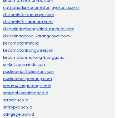
kecamatancinambo.com
uptdpaudsdkecamatanjayakerta.com
diskominfo-kuburaya.com
diskominfo-lampura.com
disperindagbangkalan-madura.com
disperindagkop-karanganyar.com
kecamatanmtp.id
kecamatanbangunrejo.id
kecamatanmoilong-banggai.id
smkn2samarinda.com
puskesmaslhoksukon.com
puskesmaspenrang.com
smam4tangerang.sch.id
smpbabussalam.sch.id
strada.sch.id
smkypkb.sch.id
sdngeger.sch.id