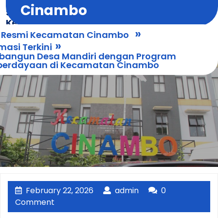
Skip
Cinambo
Situs Resmi
Open
to
Kecamatan
Menu
content
»
Cinambo
s Resmi Kecamatan Cinambo
»
masi Terkini
angun Desa Mandiri dengan Program
erdayaan di Kecamatan Cinambo
February
admin
February 22, 2026
admin
0
22,
Comment
2026