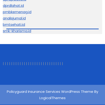
dprdlahat.id
pmbkemenag.id
analisjurnal.id
bmtsehati.id
smk-kharisma.id
|
|
|
|
|
|
|
|
|
|
|
|
|
|
|
|
| |
|
|
|
|
|
|
|
|
|
|
|
Policyguard Insurance Services WordPress Theme By
LogicalThemes