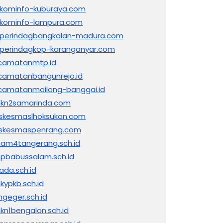
skominfo-kuburaya.com
skominfo-lampura.com
sperindagbangkalan-madura.com
sperindagkop-karanganyar.com
camatanmtp.id
camatanbangunrejo.id
camatanmoilong-banggai.id
kn2samarinda.com
skesmaslhoksukon.com
skesmaspenrang.com
am4tangerang.sch.id
pbabussalam.sch.id
ada.sch.id
kypkb.sch.id
ngeger.sch.id
kn1bengalon.sch.id