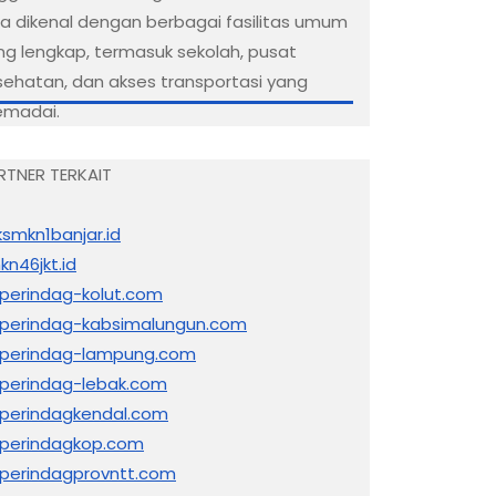
ga dikenal dengan berbagai fasilitas umum
ng lengkap, termasuk sekolah, pusat
sehatan, dan akses transportasi yang
madai.
RTNER TERKAIT
ksmkn1banjar.id
kn46jkt.id
sperindag-kolut.com
sperindag-kabsimalungun.com
sperindag-lampung.com
sperindag-lebak.com
sperindagkendal.com
sperindagkop.com
sperindagprovntt.com