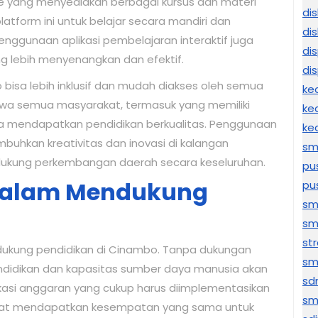
ne yang menyediakan berbagai kursus dan materi
di
tform ini untuk belajar secara mandiri dan
di
enggunaan aplikasi pembelajaran interaktif juga
di
 lebih menyenangkan dan efektif.
di
bisa lebih inklusif dan mudah diakses oleh semua
ke
hwa semua masyarakat, termasuk yang memiliki
ke
isa mendapatkan pendidikan berkualitas. Penggunaan
ke
buhkan kreativitas dan inovasi di kalangan
sm
dukung perkembangan daerah secara keseluruhan.
pu
 dalam Mendukung
pu
sm
sm
str
dukung pendidikan di Cinambo. Tanpa dukungan
sm
ndidikan dan kapasitas sumber daya manusia akan
sd
lokasi anggaran yang cukup harus diimplementasikan
sm
at mendapatkan kesempatan yang sama untuk