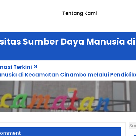
Tentang Kami
sitas Sumber Daya Manusia d
»
masi Terkini
nusia di Kecamatan Cinambo melalui Pendidik
Se
Comment