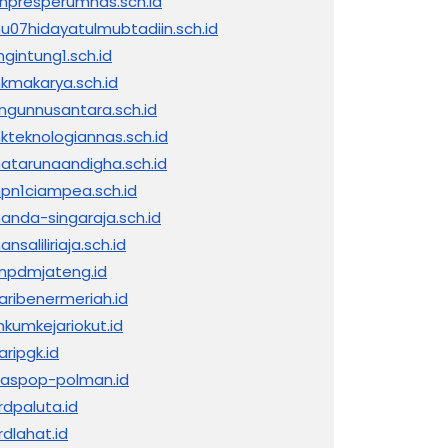
inpresperumnas.sch.id
nu07hidayatulmubtadiin.sch.id
ngintung1.sch.id
kmakarya.sch.id
ngunnusantara.sch.id
kteknologiannas.sch.id
atarunaandigha.sch.id
pn1ciampea.sch.id
anda-singaraja.sch.id
nsaliliriaja.sch.id
npdmjateng.id
jaribenermeriah.id
nkumkejariokut.id
aripgk.id
naspop-polman.id
rdpaluta.id
rdlahat.id