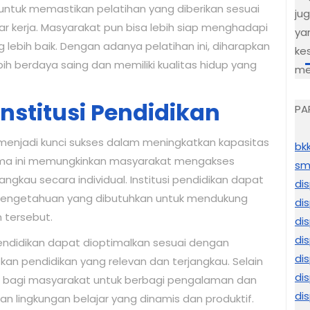
n untuk memastikan pelatihan yang diberikan sesuai
ju
r kerja. Masyarakat pun bisa lebih siap menghadapi
ya
lebih baik. Dengan adanya pelatihan ini, diharapkan
ke
h berdaya saing dan memiliki kualitas hidup yang
me
nstitusi Pendidikan
PA
 menjadi kunci sukses dalam meningkatkan kapasitas
bk
ama ini memungkinkan masyarakat mengakses
sm
angkau secara individual. Institusi pendidikan dapat
di
 pengetahuan yang dibutuhkan untuk mendukung
di
 tersebut.
di
di
ndidikan dapat dioptimalkan sesuai dengan
di
an pendidikan yang relevan dan terjangkau. Selain
di
pat bagi masyarakat untuk berbagi pengalaman dan
di
n lingkungan belajar yang dinamis dan produktif.