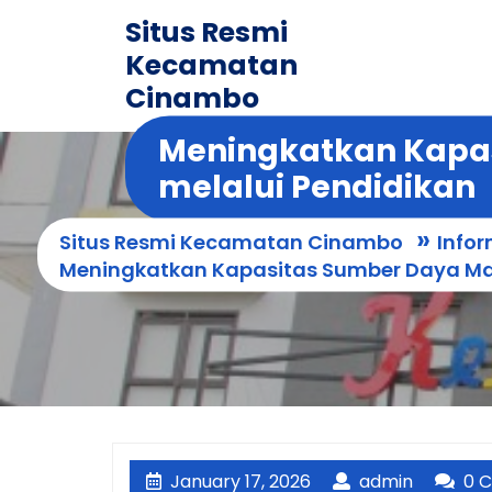
Skip
Situs Resmi
to
Kecamatan
content
Cinambo
Meningkatkan Kapa
melalui Pendidikan
»
Situs Resmi Kecamatan Cinambo
Infor
Meningkatkan Kapasitas Sumber Daya Ma
January
admin
January 17, 2026
admin
0 