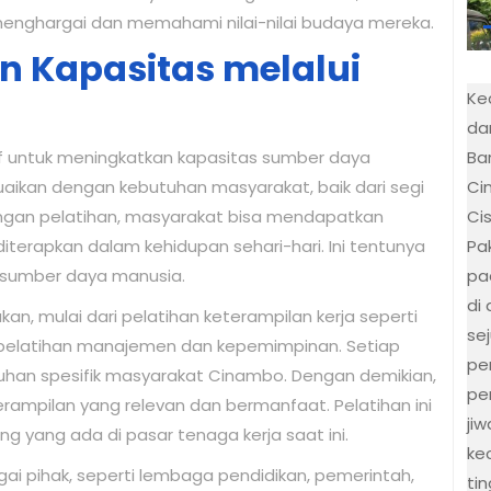
menghargai dan memahami nilai-nilai budaya mereka.
n Kapasitas melalui
Ke
da
Bar
tif untuk meningkatkan kapasitas sumber daya
Ci
uaikan dengan kebutuhan masyarakat, baik dari segi
Ci
engan pelatihan, masyarakat bisa mendapatkan
Pa
terapkan dalam kehidupan sehari-hari. Ini tentunya
pa
 sumber daya manusia.
di
an, mulai dari pelatihan keterampilan kerja seperti
se
 pelatihan manajemen dan kepemimpinan. Setiap
pe
uhan spesifik masyarakat Cinambo. Dengan demikian,
pe
ampilan yang relevan dan bermanfaat. Pelatihan ini
ji
 yang ada di pasar tenaga kerja saat ini.
ke
agai pihak, seperti lembaga pendidikan, pemerintah,
ti