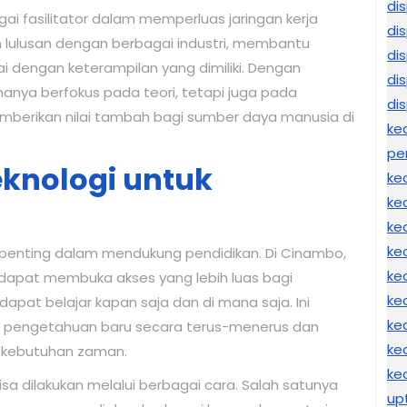
di
gai fasilitator dalam memperluas jaringan kerja
di
lulusan dengan berbagai industri, membantu
di
 dengan keterampilan yang dimiliki. Dengan
di
hanya berfokus pada teori, tetapi juga pada
di
memberikan nilai tambah bagi sumber daya manusia di
ke
pe
knologi untuk
ke
ke
ke
ke
lat penting dalam mendukung pendidikan. Di Cinambo,
ke
dapat membuka akses yang lebih luas bagi
ke
apat belajar kapan saja dan di mana saja. Ini
ke
pengetahuan baru secara terus-menerus dan
ke
 kebutuhan zaman.
ke
a dilakukan melalui berbagai cara. Salah satunya
up