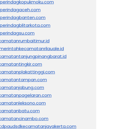
sperindagkopukmoku.com
sperindagaceh.com
sperindagbanten.com
sperindagblitarkota.com
sperindagsu.com
camatanrumbaitimur.id
merintahkecamatanrilauale.id
camatantanjungpinangbarat.id
camatantingkir.com
camatanplakattinggi.com
camatantampan.com
camatanjabung.com
camatanpagelaran.com
camatanleksono.com
camatanbatu.com
camatancinambo.com
tdpaudsdkecamatanjayakerta.com