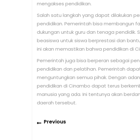
mengakses pendidikan.
Salah satu langkah yang dapat dilakukan p
pendidikan. Pemerintah bisa membangun fa
dukungan untuk guru dan tenaga pendidik. S
beasiswa untuk siswa berprestasi dan bant
ini akan memastikan bahwa pendidikan di 
Pemerintah juga bisa berperan sebagai p
pendidikan dan pelatihan. Pemerintah dapa
menguntungkan semua pihak. Dengan adany
pendidikan di Cinambo dapat terus berkem
manusia yang ada. Ini tentunya akan berda
daerah tersebut.
Post
Previous
Previous
navigation
post: