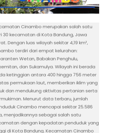
camatan Cinambo merupakan salah satu
ri 30 kecamatan di Kota Bandung, Jawa
at. Dengan luas wilayah sekitar 4,19 km²,
nambo terdiri dari empat kelurahan:
saranten Wetan, Babakan Penghulu,
kemitan, dan Sukamulya. Wilayah ini berada
da ketinggian antara 400 hingga 756 meter
 atas permukaan laut, memberikan iklim yang
juk dan mendukung aktivitas pertanian serta
rmukiman. Menurut data terbaru, jumlah
nduduk Cinambo mencapai sekitar 25.586
wa, menjadikannya sebagai salah satu
camatan dengan kepadatan penduduk yang
nggi di Kota Bandung. Kecamatan Cinambo