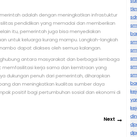
sd
tk
emerintah adalah dengan meningkatkan infrastuktur
sd
silitas pendidikan yang memadai dan memberikan
sm
elain itu, pemerintah juga bisa menyediakan
ba
uan untuk keluarga kurang mampu. Langkah-langkah
sm
Cinambo dapat diakses oleh semua kalangan.
sm
sm
enghubung antara masyarakat dan berbagai lembaga
sm
t memfasilitasi kerja sama dan kemitraan yang
sma
a dukungan penuh dari pemerintah, diharapkan
ba
bang dan meningkatkan kualitas sumber daya
ke
mpak positif bagi pertumbuhan sosial dan ekonomi di
ya
kej
di
Next
Next
dp
post:
dp