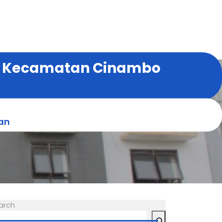
i Kecamatan Cinambo
an
arch