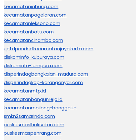
kecamatanjabung.com
kecamatanpagelaran.com
kecamatanleksono.com
kecamatanbatu.com
kecamatancinambo.com
uptdpaudsdkecamatanjayakerta.com
diskominfo-kuburaya.com
diskominfo-lampura.com
disperindagbangkalan-madura.com
disperindagkop-karanganyar.com
kecamatanmtp.id
kecamatanbangunrejo.id
kecamatanmoilong-banggai.id
smkn2samarinda.com
puskesmaslhoksukon.com
puskesmaspenrang.com