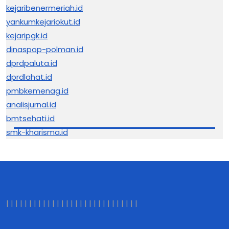
kejaribenermeriah.id
yankumkejariokut.id
kejaripgk.id
dinaspop-polman.id
dprdpaluta.id
dprdlahat.id
pmbkemenag.id
analisjurnal.id
bmtsehati.id
smk-kharisma.id
|
|
|
|
|
|
|
|
|
|
|
|
|
|
|
|
| |
|
|
|
|
|
|
|
|
|
|
|