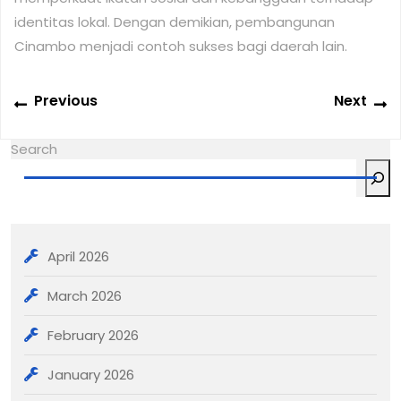
identitas lokal. Dengan demikian, pembangunan
Cinambo menjadi contoh sukses bagi daerah lain.
Post
Previous
N
Previous
Next
navigation
post:
po
Search
April 2026
March 2026
February 2026
January 2026