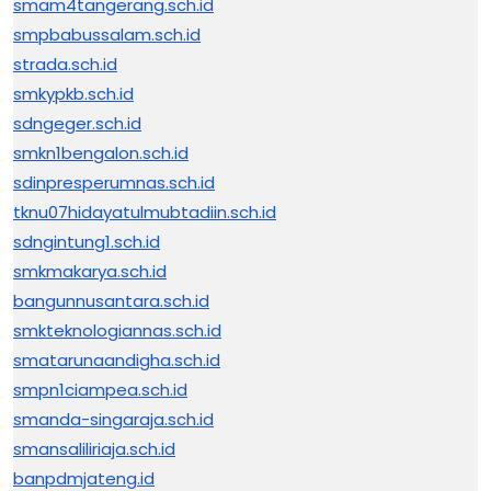
smam4tangerang.sch.id
smpbabussalam.sch.id
strada.sch.id
smkypkb.sch.id
sdngeger.sch.id
smkn1bengalon.sch.id
sdinpresperumnas.sch.id
tknu07hidayatulmubtadiin.sch.id
sdngintung1.sch.id
smkmakarya.sch.id
bangunnusantara.sch.id
smkteknologiannas.sch.id
smatarunaandigha.sch.id
smpn1ciampea.sch.id
smanda-singaraja.sch.id
smansaliliriaja.sch.id
banpdmjateng.id