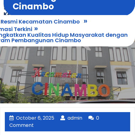
Skip
Cinambo
Situs Resmi
Open
to
Kecamatan
Menu
content
»
Cinambo
s Resmi Kecamatan Cinambo
»
masi Terkini
ngkatkan Kualitas Hidup Masyarakat dengan
ram Pembangunan Cinambo
October
admin
October 6, 2025
admin
0
6,
Comment
2025