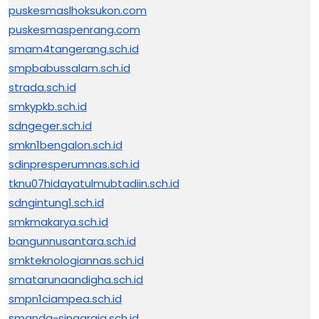
puskesmaslhoksukon.com
puskesmaspenrang.com
smam4tangerang.sch.id
smpbabussalam.sch.id
strada.sch.id
smkypkb.sch.id
sdngeger.sch.id
smkn1bengalon.sch.id
sdinpresperumnas.sch.id
tknu07hidayatulmubtadiin.sch.id
sdngintung1.sch.id
smkmakarya.sch.id
bangunnusantara.sch.id
smkteknologiannas.sch.id
smatarunaandigha.sch.id
smpn1ciampea.sch.id
smanda-singaraja.sch.id