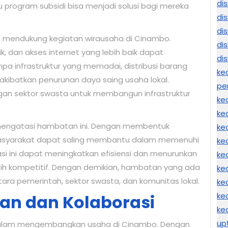
di
program subsidi bisa menjadi solusi bagi mereka
di
di
am mendukung kegiatan wirausaha di Cinambo.
di
lik, dan akses internet yang lebih baik dapat
di
a infrastruktur yang memadai, distribusi barang
ke
akibatkan penurunan daya saing usaha lokal.
pe
gan sektor swasta untuk membangun infrastruktur
ke
ke
 mengatasi hambatan ini. Dengan membentuk
ke
masyarakat dapat saling membantu dalam memenuhi
ke
asi ini dapat meningkatkan efisiensi dan menurunkan
ke
lebih kompetitif. Dengan demikian, hambatan yang ada
ke
ntara pemerintah, sektor swasta, dan komunitas lokal.
ke
ke
an dan Kolaborasi
ke
up
i dalam mengembangkan usaha di Cinambo. Dengan