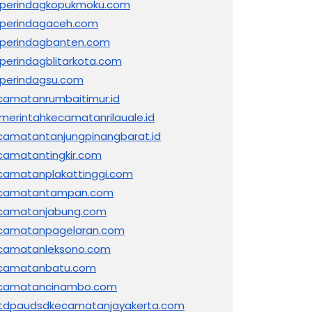
sperindagkopukmoku.com
sperindagaceh.com
sperindagbanten.com
sperindagblitarkota.com
sperindagsu.com
camatanrumbaitimur.id
merintahkecamatanrilauale.id
camatantanjungpinangbarat.id
camatantingkir.com
camatanplakattinggi.com
camatantampan.com
camatanjabung.com
camatanpagelaran.com
camatanleksono.com
camatanbatu.com
camatancinambo.com
tdpaudsdkecamatanjayakerta.com