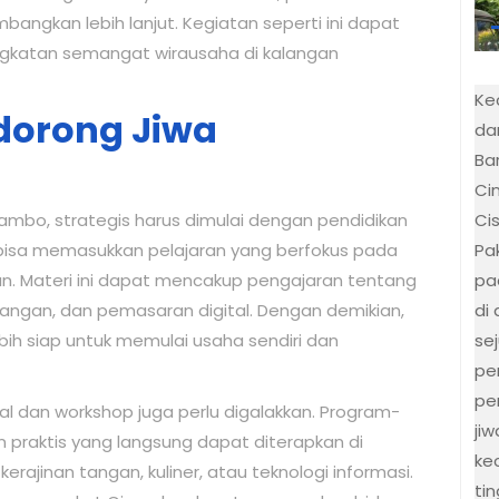
mbangkan lebih lanjut. Kegiatan seperti ini dapat
gkatan semangat wirausaha di kalangan
Ke
ndorong Jiwa
da
Bar
Ci
Ci
ambo, strategis harus dimulai dengan pendidikan
Pa
h bisa memasukkan pelajaran yang berfokus pada
pa
. Materi ini dapat mencakup pengajaran tentang
di
ngan, dan pemasaran digital. Dengan demikian,
se
bih siap untuk memulai usaha sendiri dan
pe
pe
nal dan workshop juga perlu digalakkan. Program-
ji
 praktis yang langsung dapat diterapkan di
ke
erajinan tangan, kuliner, atau teknologi informasi.
ti