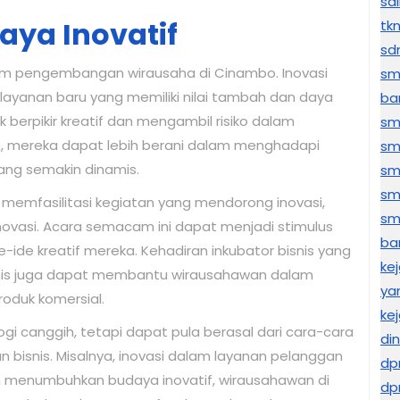
sd
ya Inovatif
tk
sd
lam pengembangan wirausaha di Cinambo. Inovasi
sm
ayanan baru yang memiliki nilai tambah dan daya
ba
k berpikir kreatif dan mengambil risiko dalam
sm
n, mereka dapat lebih berani dalam menghadapi
sm
ng semakin dinamis.
sm
sm
memfasilitasi kegiatan yang mendorong inovasi,
sma
 inovasi. Acara semacam ini dapat menjadi stimulus
ba
de kreatif mereka. Kehadiran inkubator bisnis yang
ke
nis juga dapat membantu wirausahawan dalam
ya
oduk komersial.
kej
logi canggih, tetapi dapat pula berasal dari cara-cara
di
bisnis. Misalnya, inovasi dalam layanan pelanggan
dp
an menumbuhkan budaya inovatif, wirausahawan di
dp