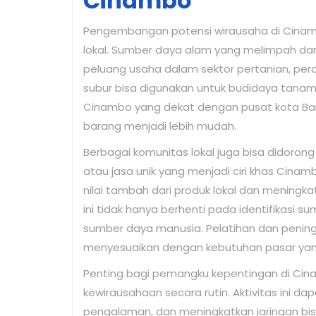
Cinambo
Pengembangan potensi wirausaha di Cina
lokal. Sumber daya alam yang melimpah dan
peluang usaha dalam sektor pertanian, perd
subur bisa digunakan untuk budidaya tanaman 
Cinambo yang dekat dengan pusat kota Ban
barang menjadi lebih mudah.
Berbagai komunitas lokal juga bisa didoro
atau jasa unik yang menjadi ciri khas Cinam
nilai tambah dari produk lokal dan meningka
ini tidak hanya berhenti pada identifikasi s
sumber daya manusia. Pelatihan dan peningk
menyesuaikan dengan kebutuhan pasar yan
Penting bagi pemangku kepentingan di Cin
kewirausahaan secara rutin. Aktivitas ini da
pengalaman, dan meningkatkan jaringan bisnis