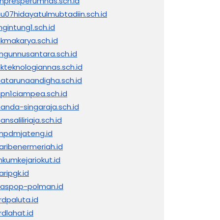
inpresperumnas.sch.id
nu07hidayatulmubtadiin.sch.id
ngintung1.sch.id
kmakarya.sch.id
ngunnusantara.sch.id
kteknologiannas.sch.id
atarunaandigha.sch.id
pn1ciampea.sch.id
anda-singaraja.sch.id
nsaliliriaja.sch.id
npdmjateng.id
jaribenermeriah.id
nkumkejariokut.id
aripgk.id
naspop-polman.id
rdpaluta.id
rdlahat.id