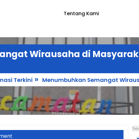
Tentang Kami
ngat Wirausaha di Masyarak
»
masi Terkini
Menumbuhkan Semangat Wiraus
Se
ment