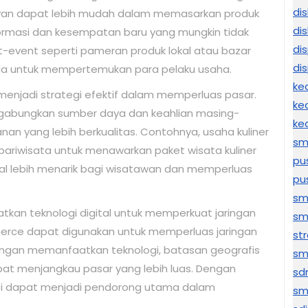
di
hawan dapat lebih mudah dalam memasarkan produk
di
ormasi dan kesempatan baru yang mungkin tidak
di
nt-event seperti pameran produk lokal atau bazar
di
ala untuk mempertemukan para pelaku usaha.
ke
menjadi strategi efektif dalam memperluas pasar.
ke
gabungkan sumber daya dan keahlian masing-
ke
an yang lebih berkualitas. Contohnya, usaha kuliner
sm
pariwisata untuk menawarkan paket wisata kuliner
pu
al lebih menarik bagi wisatawan dan memperluas
pu
sm
kan teknologi digital untuk memperkuat jaringan
sm
erce dapat digunakan untuk memperluas jaringan
str
ngan memanfaatkan teknologi, batasan geografis
sm
pat menjangkau pasar yang lebih luas. Dengan
sd
asi dapat menjadi pendorong utama dalam
sm