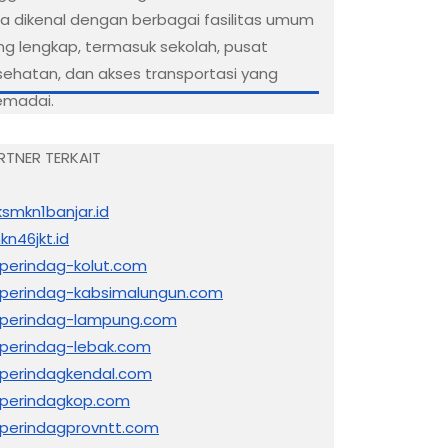
ga dikenal dengan berbagai fasilitas umum
ng lengkap, termasuk sekolah, pusat
sehatan, dan akses transportasi yang
madai.
RTNER TERKAIT
ksmkn1banjar.id
kn46jkt.id
sperindag-kolut.com
sperindag-kabsimalungun.com
sperindag-lampung.com
sperindag-lebak.com
sperindagkendal.com
sperindagkop.com
sperindagprovntt.com