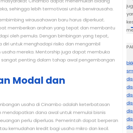
an, masyarakat Cinambo dapat menemukan bidang
ju
a, sehingga lebih termotivasi untuk berwirausaha.
ya
embimbing wirausahawan baru harus diperkuat.
ke
pat memberikan arahan yang tepat dan membantu
me
api oleh pemula. Dengan bimbingan yang tepat,
a diri untuk menghadapi risiko dan mengambil
PA
 usaha mereka. Mentorship juga dapat membuka
 yang sangat penting dalam tahap awal pengembangan
bk
sm
an Modal dan
di
di
di
di
mbangan usaha di Cinambo adalah keterbatasan
di
an mendapatkan dana awal untuk memulai bisnis
di
keuangan perlu diperluas. Pemerintah dapat berperan
di
u kemudahan kredit bagi usaha mikro dan kecil.