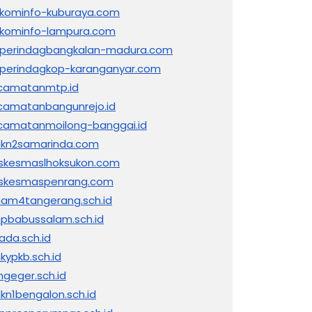
skominfo-kuburaya.com
skominfo-lampura.com
sperindagbangkalan-madura.com
sperindagkop-karanganyar.com
camatanmtp.id
camatanbangunrejo.id
camatanmoilong-banggai.id
kn2samarinda.com
skesmaslhoksukon.com
skesmaspenrang.com
am4tangerang.sch.id
pbabussalam.sch.id
ada.sch.id
kypkb.sch.id
ngeger.sch.id
kn1bengalon.sch.id