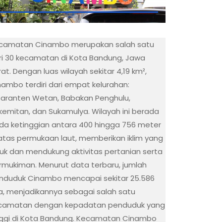
camatan Cinambo merupakan salah satu
ri 30 kecamatan di Kota Bandung, Jawa
at. Dengan luas wilayah sekitar 4,19 km²,
nambo terdiri dari empat kelurahan:
saranten Wetan, Babakan Penghulu,
kemitan, dan Sukamulya. Wilayah ini berada
da ketinggian antara 400 hingga 756 meter
 atas permukaan laut, memberikan iklim yang
juk dan mendukung aktivitas pertanian serta
rmukiman. Menurut data terbaru, jumlah
nduduk Cinambo mencapai sekitar 25.586
wa, menjadikannya sebagai salah satu
camatan dengan kepadatan penduduk yang
nggi di Kota Bandung. Kecamatan Cinambo