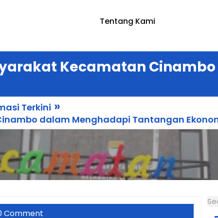
Tentang Kami
yarakat Kecamatan Cinambo
»
masi Terkini
Cinambo dalam Menghadapi Tantangan Ekono
Se
0 Comment