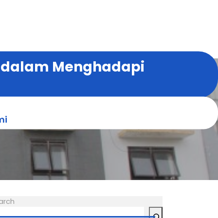
 dalam Menghadapi
mi
arch