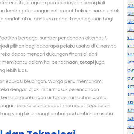
 karena itu, program pemberdayaan sering kali
di
an lembaga keuangan setempat bekerja sama untuk
di
a rendah atau bantuan modal tanpa agunan bagi
di
di
ke
faatkan berbagai sumber pendanaan alternatif.
ke
adi pilihan bagi beberapa pelaku usaha di Cinambo.
ke
eka dapat mencari dukungan finansial dari
sm
anya membantu dalam hal pendanaan, tetapi juga
pu
 lebih luas.
pu
gan edukasi keuangan. Warga perlu memahami
sm
ka dengan bijak. Ini termasuk perencanaan
sm
i kembali keuntungan untuk pertumbuhan usaha.
str
angan, pelaku usaha dapat membuat keputusan
sm
n utang yang bisa menghambat pertumbuhan usaha
sd
sm