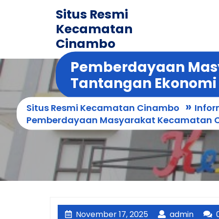
Skip
Situs Resmi
to
Kecamatan
content
Cinambo
Pemberdayaan Mas
Tantangan Ekonomi
»
Situs Resmi Kecamatan Cinambo
Infor
Pemberdayaan Masyarakat Kecamatan 
November
admin
November 17, 2025
admin