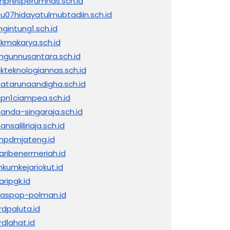
inpresperumnas.sch.id
nu07hidayatulmubtadiin.sch.id
ngintung1.sch.id
kmakarya.sch.id
ngunnusantara.sch.id
kteknologiannas.sch.id
atarunaandigha.sch.id
pn1ciampea.sch.id
anda-singaraja.sch.id
nsaliliriaja.sch.id
npdmjateng.id
jaribenermeriah.id
nkumkejariokut.id
aripgk.id
naspop-polman.id
rdpaluta.id
rdlahat.id