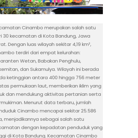
camatan Cinambo merupakan salah satu
ri 30 kecamatan di Kota Bandung, Jawa
at. Dengan luas wilayah sekitar 4,19 km²,
nambo terdiri dari empat kelurahan:
saranten Wetan, Babakan Penghulu,
kemitan, dan Sukamulya. Wilayah ini berada
da ketinggian antara 400 hingga 756 meter
 atas permukaan laut, memberikan iklim yang
juk dan mendukung aktivitas pertanian serta
rmukiman. Menurut data terbaru, jumlah
nduduk Cinambo mencapai sekitar 25.586
wa, menjadikannya sebagai salah satu
camatan dengan kepadatan penduduk yang
nggi di Kota Bandung. Kecamatan Cinambo