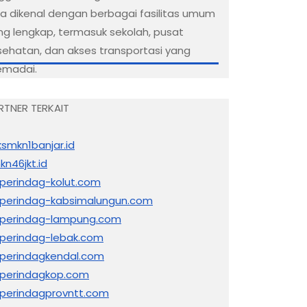
ga dikenal dengan berbagai fasilitas umum
ng lengkap, termasuk sekolah, pusat
sehatan, dan akses transportasi yang
madai.
RTNER TERKAIT
ksmkn1banjar.id
kn46jkt.id
sperindag-kolut.com
sperindag-kabsimalungun.com
sperindag-lampung.com
sperindag-lebak.com
sperindagkendal.com
sperindagkop.com
sperindagprovntt.com