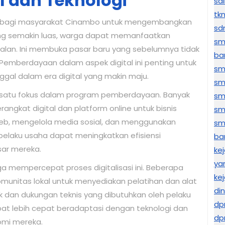
l dan Teknologi
sd
tk
ru bagi masyarakat Cinambo untuk mengembangkan
sd
ang semakin luas, warga dapat memanfaatkan
sm
ualan. Ini membuka pasar baru yang sebelumnya tidak
ba
Pemberdayaan dalam aspek digital ini penting untuk
sm
gal dalam era digital yang makin maju.
sm
ah satu fokus dalam program pemberdayaan. Banyak
sm
ngkat digital dan platform online untuk bisnis
sm
web, mengelola media sosial, dan menggunakan
sma
 pelaku usaha dapat meningkatkan efisiensi
ba
ar mereka.
ke
ya
a mempercepat proses digitalisasi ini. Beberapa
kej
munitas lokal untuk menyediakan pelatihan dan alat
di
nak dan dukungan teknis yang dibutuhkan oleh pelaku
dp
apat lebih cepat beradaptasi dengan teknologi dan
dp
mi mereka.