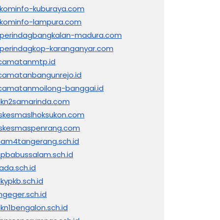
skominfo-kuburaya.com
skominfo-lampura.com
sperindagbangkalan-madura.com
sperindagkop-karanganyar.com
camatanmtp.id
camatanbangunrejo.id
camatanmoilong-banggai.id
kn2samarinda.com
skesmaslhoksukon.com
skesmaspenrang.com
am4tangerang.sch.id
pbabussalam.sch.id
ada.sch.id
kypkb.sch.id
ngeger.sch.id
kn1bengalon.sch.id