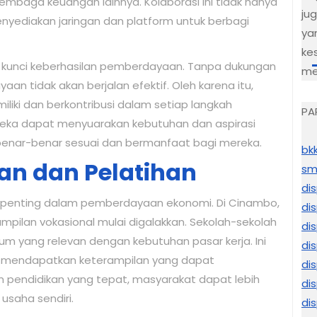
lembaga keuangan lainnya. Kolaborasi ini tidak hanya
ju
enyediakan jaringan dan platform untuk berbagi
ya
ke
an kunci keberhasilan pemberdayaan. Tanpa dukungan
me
n tidak akan berjalan efektif. Oleh karena itu,
iki dan berkontribusi dalam setiap langkah
PA
ereka dapat menyuarakan kebutuhan dan aspirasi
benar-benar sesuai dan bermanfaat bagi mereka.
bk
an dan Pelatihan
sm
di
 penting dalam pemberdayaan ekonomi. Di Cinambo,
di
pilan vokasional mulai digalakkan. Sekolah-sekolah
di
m yang relevan dengan kebutuhan pasar kerja. Ini
di
 mendapatkan keterampilan yang dapat
di
 pendidikan yang tepat, masyarakat dapat lebih
di
saha sendiri.
di