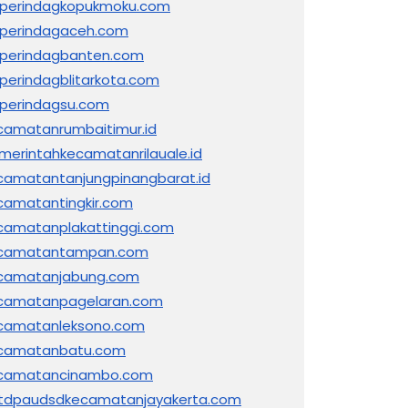
sperindagkopukmoku.com
sperindagaceh.com
sperindagbanten.com
sperindagblitarkota.com
sperindagsu.com
camatanrumbaitimur.id
merintahkecamatanrilauale.id
camatantanjungpinangbarat.id
camatantingkir.com
camatanplakattinggi.com
camatantampan.com
camatanjabung.com
camatanpagelaran.com
camatanleksono.com
camatanbatu.com
camatancinambo.com
tdpaudsdkecamatanjayakerta.com