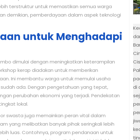
lebih terstruktur untuk memastikan semua warga
an demikian, pemberdayaan dalam aspek teknologi
Ke
yaan untuk Menghadapi
da
Bar
Ci
Ci
ambo dimulai dengan meningkatkan keterampilan
Pa
orkshop kerap diadakan untuk memberikan
pa
aan. Ini membantu warga untuk memulai usaha
di
sudah ada. Dengan pengetahuan yang tepat,
se
engan perubahan ekonomi yang terjadi. Pendekatan
pe
ngkat lokal.
pe
ktor swasta juga memainkan peran vital dalam
ji
 yang melibatkan banyak pihak seringkali lebih
ke
ebih luas. Contohnya, program pendanaan untuk
ti