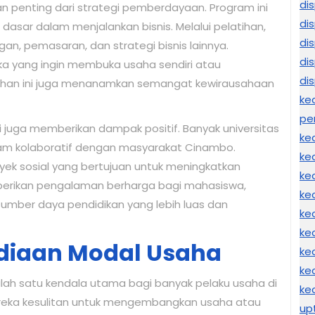
di
n penting dari strategi pemberdayaan. Program ini
di
 dasar dalam menjalankan bisnis. Melalui pelatihan,
di
an, pemasaran, dan strategi bisnis lainnya.
di
ka yang ingin membuka usaha sendiri atau
di
tihan ini juga menanamkan semangat kewirausahaan
ke
pe
i juga memberikan dampak positif. Banyak universitas
ke
am kolaboratif dengan masyarakat Cinambo.
ke
yek sosial yang bertujuan untuk meningkatkan
ke
mberikan pengalaman berharga bagi mahasiswa,
ke
umber daya pendidikan yang lebih luas dan
ke
ke
ediaan Modal Usaha
ke
ke
ah satu kendala utama bagi banyak pelaku usaha di
ke
eka kesulitan untuk mengembangkan usaha atau
up