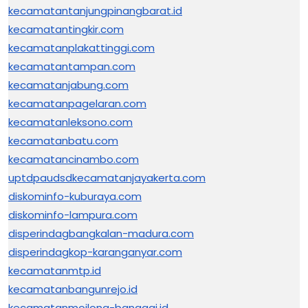
kecamatantanjungpinangbarat.id
kecamatantingkir.com
kecamatanplakattinggi.com
kecamatantampan.com
kecamatanjabung.com
kecamatanpagelaran.com
kecamatanleksono.com
kecamatanbatu.com
kecamatancinambo.com
uptdpaudsdkecamatanjayakerta.com
diskominfo-kuburaya.com
diskominfo-lampura.com
disperindagbangkalan-madura.com
disperindagkop-karanganyar.com
kecamatanmtp.id
kecamatanbangunrejo.id
kecamatanmoilong-banggai.id