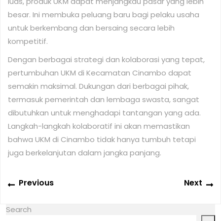
luas, produk UKM dapat menjangkau pasar yang lebih
besar. Ini membuka peluang baru bagi pelaku usaha
untuk berkembang dan bersaing secara lebih
kompetitif.
Dengan berbagai strategi dan kolaborasi yang tepat,
pertumbuhan UKM di Kecamatan Cinambo dapat
semakin maksimal. Dukungan dari berbagai pihak,
termasuk pemerintah dan lembaga swasta, sangat
dibutuhkan untuk menghadapi tantangan yang ada.
Langkah-langkah kolaboratif ini akan memastikan
bahwa UKM di Cinambo tidak hanya tumbuh tetapi
juga berkelanjutan dalam jangka panjang.
Post
Previous
N
Previous
Next
navigation
post:
po
Search