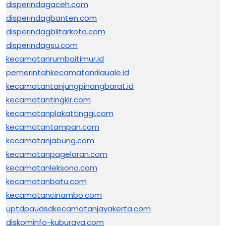
disperindagaceh.com
disperindagbanten.com
disperindagblitarkota.com
disperindagsu.com
kecamatanrumbaitimur.id
pemerintahkecamatanrilauale.id
kecamatantanjungpinangbarat.id
kecamatantingkir.com
kecamatanplakattinggi.com
kecamatantampan.com
kecamatanjabung.com
kecamatanpagelaran.com
kecamatanleksono.com
kecamatanbatu.com
kecamatancinambo.com
uptdpaudsdkecamatanjayakerta.com
diskominfo-kuburaya.com