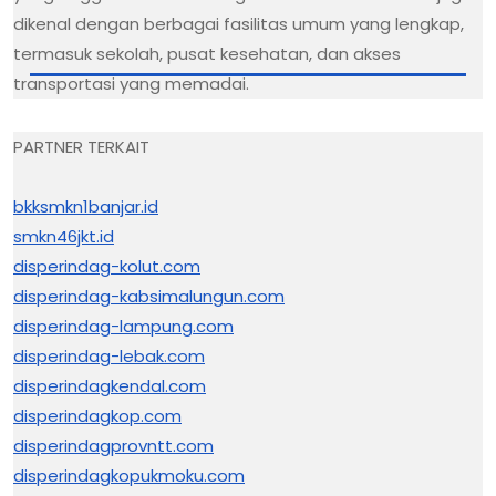
dikenal dengan berbagai fasilitas umum yang lengkap,
termasuk sekolah, pusat kesehatan, dan akses
transportasi yang memadai.
PARTNER TERKAIT
bkksmkn1banjar.id
smkn46jkt.id
disperindag-kolut.com
disperindag-kabsimalungun.com
disperindag-lampung.com
disperindag-lebak.com
disperindagkendal.com
disperindagkop.com
disperindagprovntt.com
disperindagkopukmoku.com