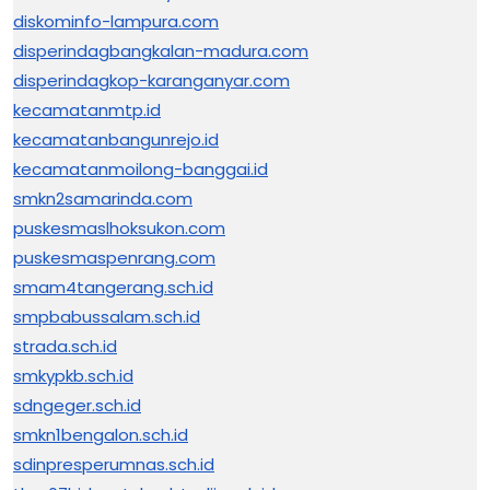
diskominfo-lampura.com
disperindagbangkalan-madura.com
disperindagkop-karanganyar.com
kecamatanmtp.id
kecamatanbangunrejo.id
kecamatanmoilong-banggai.id
smkn2samarinda.com
puskesmaslhoksukon.com
puskesmaspenrang.com
smam4tangerang.sch.id
smpbabussalam.sch.id
strada.sch.id
smkypkb.sch.id
sdngeger.sch.id
smkn1bengalon.sch.id
sdinpresperumnas.sch.id