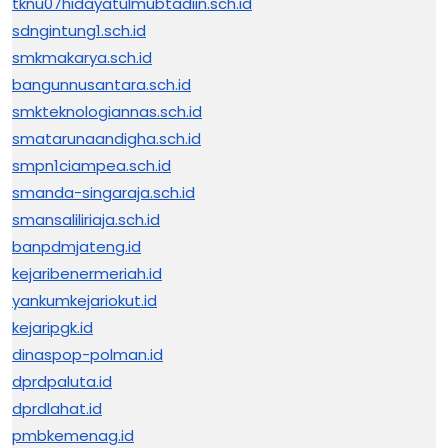
tknu07hidayatulmubtadiin.sch.id
sdngintung1.sch.id
smkmakarya.sch.id
bangunnusantara.sch.id
smkteknologiannas.sch.id
smatarunaandigha.sch.id
smpn1ciampea.sch.id
smanda-singaraja.sch.id
smansaliliriaja.sch.id
banpdmjateng.id
kejaribenermeriah.id
yankumkejariokut.id
kejaripgk.id
dinaspop-polman.id
dprdpaluta.id
dprdlahat.id
pmbkemenag.id