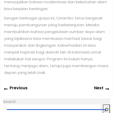
menunjukkan bahwa modernisasi dan kelestarian alam
bisa berjalan beriringan.
Dengan berbagai upaya ini, Cinambo terus bergerak
menuju pembangunan yang berkelanjutan. Mereka
membuktikan bahwa pengelolaan sumber daya alam
yang bijaksana bisa membawa manfaat besar bagi
masyarakat dan lingkungan. Keberhasilan ini bisa
menjadi inspirasi bagi daerah lain di Indonesia untuk
melakukan hal serupa. Program ini bukan hanya
tentang menjaga alam, tetapi juga membangun masa
depan yang lebih baik.
Post
Previous
N
Previous
Next
navigation
post:
po
Search