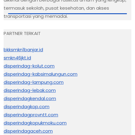
termasuk sekolah, pusat kesehatan, dan akses
transportasi yang memadai.
PARTNER TERKAIT
bkksmkn1banjar.id
smkn46jkt.id
disperindag-kolut.com
disperindag-kabsimalungun.com
disperindag-lampung.com
disperindag-lebak.com
disperindagkendal.com
disperindagkop.com
disperindagprovntt.com
disperindagkopukmoku.com
disperindagaceh.com