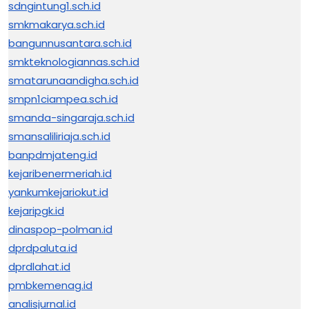
sdngintung1.sch.id
smkmakarya.sch.id
bangunnusantara.sch.id
smkteknologiannas.sch.id
smatarunaandigha.sch.id
smpn1ciampea.sch.id
smanda-singaraja.sch.id
smansaliliriaja.sch.id
banpdmjateng.id
kejaribenermeriah.id
yankumkejariokut.id
kejaripgk.id
dinaspop-polman.id
dprdpaluta.id
dprdlahat.id
pmbkemenag.id
analisjurnal.id