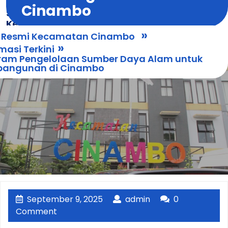
Skip
Cinambo
Situs Resmi
Open
to
Kecamatan
Menu
content
»
Cinambo
s Resmi Kecamatan Cinambo
»
masi Terkini
ram Pengelolaan Sumber Daya Alam untuk
angunan di Cinambo
September
admin
September 9, 2025
admin
0
9,
Comment
2025