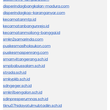
disperindagbangkalan-madura.com
disperindagkop-karanganyar.com
kecamatanmtp.id
kecamatanbangunrejo.id
kecamatanmoilong-banggai.id
smkn2samarinda.com
puskesmaslhoksukon.com
puskesmaspenrang.com
smam4tangerang.sch.id
smpbabussalam.sch.id
strada.sch.id
smkypkb.sch.id
sdngeger.sch.id
smkn1bengalon.sch.id
sdinpresperumnas.sch.id
tknu07hidayatulmubtadiin.sch.id