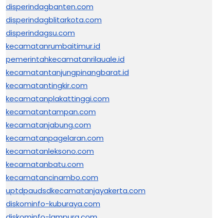
disperindagbanten.com
disperindagblitarkota.com
disperindagsu.com
kecamatanrumbaitimur.id
pemerintahkecamatanrilauale.id
kecamatantanjungpinangbarat.id
kecamatantingkir.com
kecamatanplakattinggi.com
kecamatantampan.com
kecamatanjabung.com
kecamatanpagelaran.com
kecamatanleksono.com
kecamatanbatu.com
kecamatancinambo.com
uptdpaudsdkecamatanjayakerta.com
diskominfo-kuburaya.com
diskominfo-lampura.com