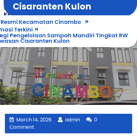
Skip
Cisaranten Kulon
Situs Resmi
Open
to
Kecamatan
Menu
content
»
Cinambo
s Resmi Kecamatan Cinambo
»
masi Terkini
tegi Pengelolaan Sampah Mandiri Tingkat RW
awasan Cisaranten Kulon
March
admin
March 14, 2026
admin
0
14,
Comment
2026