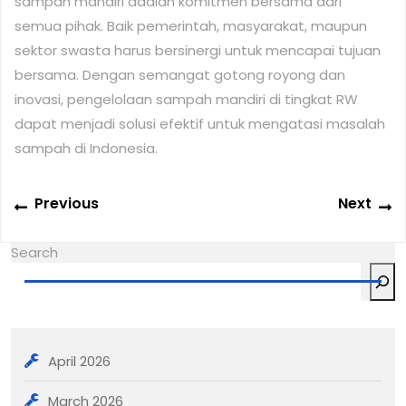
sampah mandiri adalah komitmen bersama dari
semua pihak. Baik pemerintah, masyarakat, maupun
sektor swasta harus bersinergi untuk mencapai tujuan
bersama. Dengan semangat gotong royong dan
inovasi, pengelolaan sampah mandiri di tingkat RW
dapat menjadi solusi efektif untuk mengatasi masalah
sampah di Indonesia.
Post
Previous
N
Previous
Next
navigation
post:
po
Search
April 2026
March 2026