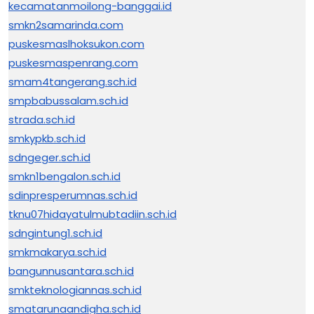
kecamatanmoilong-banggai.id
smkn2samarinda.com
puskesmaslhoksukon.com
puskesmaspenrang.com
smam4tangerang.sch.id
smpbabussalam.sch.id
strada.sch.id
smkypkb.sch.id
sdngeger.sch.id
smkn1bengalon.sch.id
sdinpresperumnas.sch.id
tknu07hidayatulmubtadiin.sch.id
sdngintung1.sch.id
smkmakarya.sch.id
bangunnusantara.sch.id
smkteknologiannas.sch.id
smatarunaandigha.sch.id