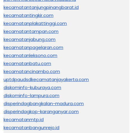
kecamatantanjungpinangbarat.id
kecamatantingkir.com
kecamatanplakattinggi.com
kecamatantampan.com
kecamatanjabung.com
kecamatanpagelaran.com
kecamatanleksono.com
kecamatanbatu.com
kecamatancinambo.com
uptdpaudsdkecamatanjayakerta.com
diskominfo-kuburaya.com
diskominfo-lampura.com
disperindagbangkalan-madura.com
disperindagkop-karanganyar.com
kecamatanmtp.id
kecamatanbangunrejo.id