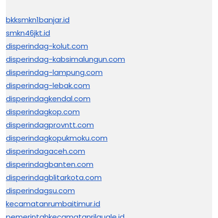
bkksmkn1banjar.id
smkn46jkt.id
disperindag-kolut.com
disperindag-kabsimalungun.com
disperindag-lampung.com
disperindag-lebak.com
disperindagkendal.com
disperindagkop.com
disperindagprovntt.com
disperindagkopukmoku.com
disperindagaceh.com
disperindagbanten.com
disperindagblitarkota.com
disperindagsu.com
kecamatanrumbaitimur.id
pemerintahkecamatanrilauale.id