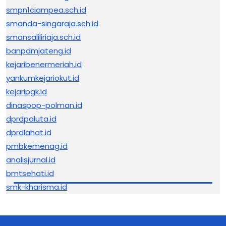
smpn1ciampea.sch.id
smanda-singaraja.sch.id
smansaliliriaja.sch.id
banpdmjateng.id
kejaribenermeriah.id
yankumkejariokut.id
kejaripgk.id
dinaspop-polman.id
dprdpaluta.id
dprdlahat.id
pmbkemenag.id
analisjurnal.id
bmtsehati.id
smk-kharisma.id