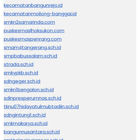
kecamatanbangunrejo.id
kecamatanmoilong-banggai.id
smkn2samarinda.com
puskesmaslhoksukon.com
puskesmaspenrang.com
smam4tangerang.sch.id
smpbabussalam.sch.id
strada.sch.id
smkypkb.sch.id
sdngeger.sch.id
smkn1bengalon.sch.id
sdinpresperumnas.sch.id
tknu07hidayatulmubtadiin.sch.id
sdngintung1.sch.id
smkmakarya.sch.id
bangunnusantara.sch.id