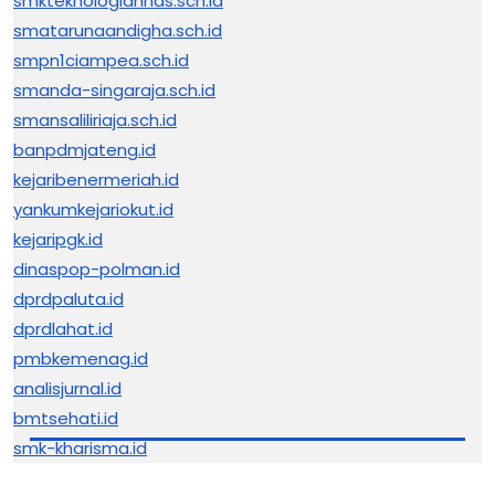
smkteknologiannas.sch.id
smatarunaandigha.sch.id
smpn1ciampea.sch.id
smanda-singaraja.sch.id
smansaliliriaja.sch.id
banpdmjateng.id
kejaribenermeriah.id
yankumkejariokut.id
kejaripgk.id
dinaspop-polman.id
dprdpaluta.id
dprdlahat.id
pmbkemenag.id
analisjurnal.id
bmtsehati.id
smk-kharisma.id