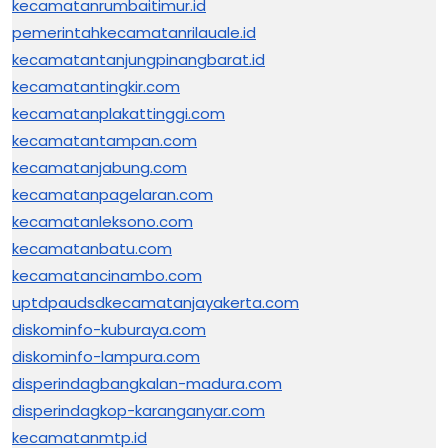
kecamatanrumbaitimur.id
pemerintahkecamatanrilauale.id
kecamatantanjungpinangbarat.id
kecamatantingkir.com
kecamatanplakattinggi.com
kecamatantampan.com
kecamatanjabung.com
kecamatanpagelaran.com
kecamatanleksono.com
kecamatanbatu.com
kecamatancinambo.com
uptdpaudsdkecamatanjayakerta.com
diskominfo-kuburaya.com
diskominfo-lampura.com
disperindagbangkalan-madura.com
disperindagkop-karanganyar.com
kecamatanmtp.id