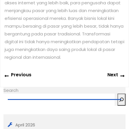
akses internet yang lebih baik, para pengusaha dapat
menjangkau pasar yang lebih luas dan meningkatkan
efisiensi operasional mereka. Banyak bisnis lokal kini
mampu bersaing di pasar yang lebih besar, tidak hanya
bergantung pada pasar tradisional. Transformasi
digital ini tidak hanya meningkatkan pendapatan tetapi
juga meningkatkan daya saing produk lokal di pasar
regional dan internasional.
Post
Previous
N
Previous
Next
navigation
post:
po
Search
April 2026