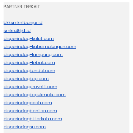
PARTNER TERKAIT
bkksmkn1banjar.id
smkn46jkt.id
disperindag-kolut.com
disperindag-kabsimalungun.com
disperindag-lampung.com
disperindag-lebak.com
disperindagkendal.com
disperindagkop.com
disperindagprovntt.com
disperindagkopukmoku.com
disperindagaceh.com
disperindagbanten.com
disperindagblitarkota.com
disperindagsu.com