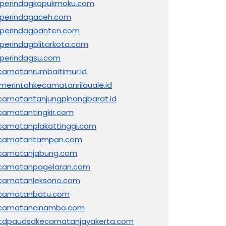
sperindagkopukmoku.com
sperindagaceh.com
sperindagbanten.com
sperindagblitarkota.com
sperindagsu.com
camatanrumbaitimur.id
merintahkecamatanrilauale.id
camatantanjungpinangbarat.id
camatantingkir.com
camatanplakattinggi.com
camatantampan.com
camatanjabung.com
camatanpagelaran.com
camatanleksono.com
camatanbatu.com
camatancinambo.com
tdpaudsdkecamatanjayakerta.com