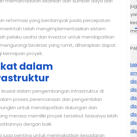
 memanfaatkan keahlian dan sumber daya dari
ju
ya
ukan reformasi yang berdampak pada percepatan
ke
 Pemerintah telah mengimplementasikan sistem
me
dah pelaku usaha dan investor untuk mendapatkan
 mengurangi birokrasi yang rumit, diharapkan dapat
PA
 kemajuan proyek.
akat dalam
bk
sm
astruktur
di
di
 krusial dalam pengembangan infrastruktur di
di
dalam proses perencanaan dan pengambilan
di
h mungkin untuk mendapatkan dukungan dan
di
ang merasa memiliki proyek tersebut biasanya lebih
di
tkannya dengan baik.
di
si juga penting untuk meningkatkan kesadaran