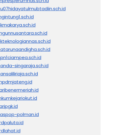
inpresperumnas.sch.id
nu07hidayatulmubtadiin.sch.id
ngintung1.sch.id
kmakarya.sch.id
ngunnusantara.sch.id
kteknologiannas.sch.id
atarunaandigha.sch.id
pn1ciampea.sch.id
anda-singaraja.sch.id
nsaliliriaja.sch.id
npdmjateng.id
jaribenermeriah.id
nkumkejariokut.id
aripgk.id
naspop-polman.id
rdpaluta.id
rdlahat.id