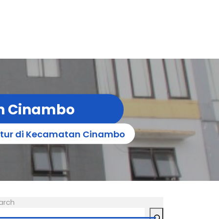
n Cinambo
tur di Kecamatan Cinambo
arch