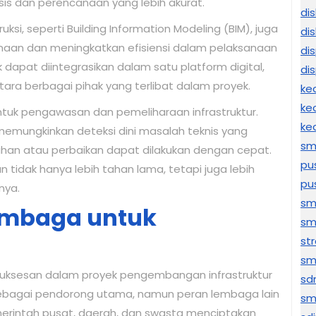
sis dan perencanaan yang lebih akurat.
di
si, seperti Building Information Modeling (BIM), juga
di
an dan meningkatkan efisiensi dalam pelaksanaan
di
dapat diintegrasikan dalam satu platform digital,
di
tara berbagai pihak yang terlibat dalam proyek.
ke
ke
untuk pengawasan dan pemeliharaan infrastruktur.
ke
memungkinkan deteksi dini masalah teknis yang
sm
ahan atau perbaikan dapat dilakukan dengan cepat.
pu
n tidak hanya lebih tahan lama, tetapi juga lebih
pu
nya.
sm
Lembaga untuk
sm
str
sm
suksesan dalam proyek pengembangan infrastruktur
sd
ebagai pendorong utama, namun peran lembaga lain
sm
merintah pusat, daerah, dan swasta menciptakan