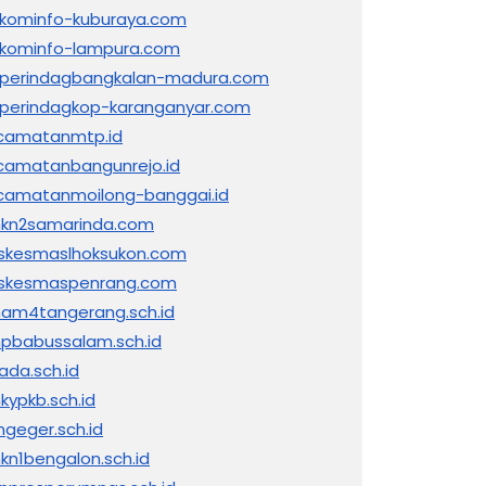
skominfo-kuburaya.com
skominfo-lampura.com
sperindagbangkalan-madura.com
sperindagkop-karanganyar.com
camatanmtp.id
camatanbangunrejo.id
camatanmoilong-banggai.id
kn2samarinda.com
skesmaslhoksukon.com
skesmaspenrang.com
am4tangerang.sch.id
pbabussalam.sch.id
ada.sch.id
kypkb.sch.id
ngeger.sch.id
kn1bengalon.sch.id