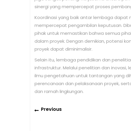
sinergi yang mempercepat proses pemban
Koordinasi yang baik antar lembaga dapat 
mempercepat pengambilan keputusan. Dibut
pihak untuk memastikan bahwa semua pih
dalam proyek. Dengan demikian, potensi k
proyek dapat diminimalisir.
Selain itu, lembaga pendidikan dan peneli
infrastruktur. Melalui penelitian dan inovas
ilmu pengetahuan untuk tantangan yang diha
perencanaan dan pelaksanaan proyek, serta 
dan ramah lingkungan.
Post
Previous
Previous
navigation
post: