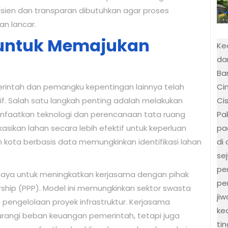
efisien dan transparan dibutuhkan agar proses
n lancar.
i untuk Memajukan
Ke
da
Bar
Ci
rintah dan pemangku kepentingan lainnya telah
Ci
f. Salah satu langkah penting adalah melakukan
Pa
faatkan teknologi dan perencanaan tata ruang
pa
sikan lahan secara lebih efektif untuk keperluan
di
n kota berbasis data memungkinkan identifikasi lahan
se
pe
upaya untuk meningkatkan kerjasama dengan pihak
pe
rship (PPP). Model ini memungkinkan sektor swasta
ji
pengelolaan proyek infrastruktur. Kerjasama
ke
angi beban keuangan pemerintah, tetapi juga
ti