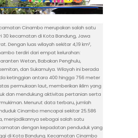
camatan Cinambo merupakan salah satu
ri 30 kecamatan di Kota Bandung, Jawa
at. Dengan luas wilayah sekitar 4,19 km²,
nambo terdiri dari empat kelurahan:
saranten Wetan, Babakan Penghulu,
kemitan, dan Sukamulya. Wilayah ini berada
da ketinggian antara 400 hingga 756 meter
 atas permukaan laut, memberikan iklim yang
juk dan mendukung aktivitas pertanian serta
rmukiman. Menurut data terbaru, jumlah
nduduk Cinambo mencapai sekitar 25.586
wa, menjadikannya sebagai salah satu
camatan dengan kepadatan penduduk yang
nggi di Kota Bandung. Kecamatan Cinambo