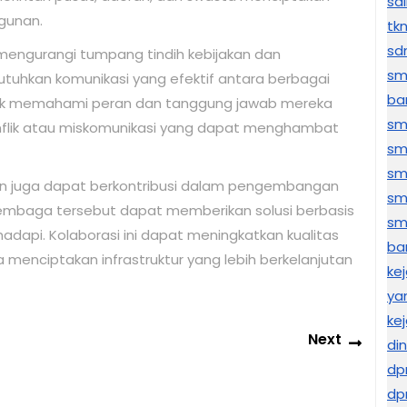
sd
gunan.
tk
sd
mengurangi tumpang tindih kebijakan dan
sm
uhkan komunikasi yang efektif antara berbagai
ba
ak memahami peran dan tanggung jawab mereka
sm
onflik atau miskomunikasi yang dapat menghambat
sm
sm
tian juga dapat berkontribusi dalam pengembangan
sm
i, lembaga tersebut dapat memberikan solusi berbasis
sma
dapi. Kolaborasi ini dapat meningkatkan kualitas
ba
menciptakan infrastruktur yang lebih berkelanjutan
ke
ya
kej
Next
Next
di
post:
dp
dp