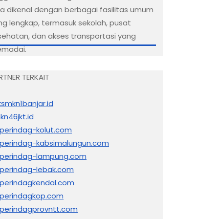
ga dikenal dengan berbagai fasilitas umum
ng lengkap, termasuk sekolah, pusat
sehatan, dan akses transportasi yang
madai.
RTNER TERKAIT
ksmkn1banjar.id
kn46jkt.id
sperindag-kolut.com
sperindag-kabsimalungun.com
sperindag-lampung.com
sperindag-lebak.com
sperindagkendal.com
sperindagkop.com
sperindagprovntt.com