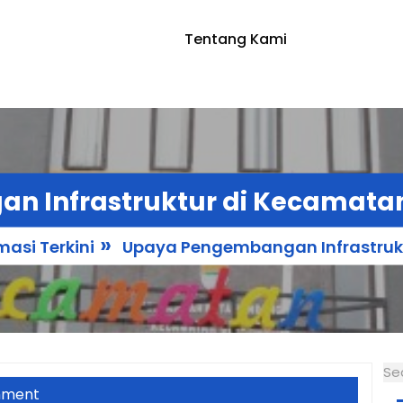
Tentang Kami
n Infrastruktur di Kecamata
»
masi Terkini
Upaya Pengembangan Infrastruk
Se
mment