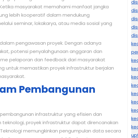
di
. Ketika masyarakat memahami manfaat jangka
di
rung lebih kooperatif dalam mendukung
di
lalui seminar, lokakarya, atau media sosial yang
di
di
if dalam pengawasan proyek. Dengan adanya
ke
rakat, potensi penyalahgunaan anggaran dan
pe
isme pelaporan dan feedback dari masyarakat
ke
g untuk memastikan proyek infrastruktur berjalan
ke
asyarakat.
ke
ke
alam Pembangunan
ke
ke
ke
pembangunan infrastruktur yang efisien dan
ke
teknologi, proyek infrastruktur dapat direncanakan
ke
f. Teknologi memungkinkan pengumpulan data secara
up