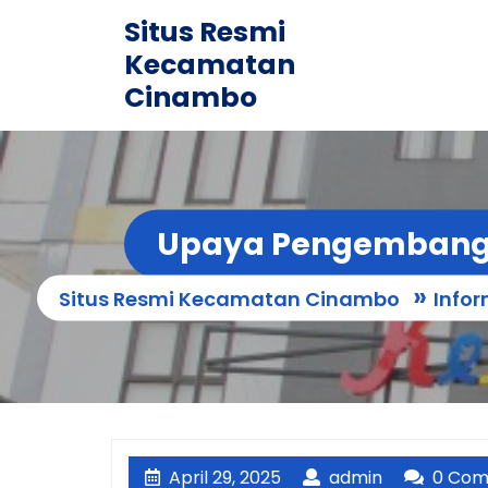
Skip
Situs Resmi
to
Kecamatan
content
Cinambo
Upaya Pengembanga
»
Situs Resmi Kecamatan Cinambo
Infor
April
admin
April 29, 2025
admin
0 Co