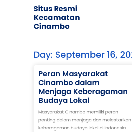
Skip
Situs Resmi
to
Kecamatan
content
Cinambo
Day:
September 16, 2
Peran Masyarakat
Cinambo dalam
Menjaga Keberagaman
Peran
Budaya Lokal
Masyaraka
Masyarakat Cinambo memiliki peran
Cinambo
penting dalam menjaga dan melestarikan
dalam
keberagaman budaya lokal di Indonesia.