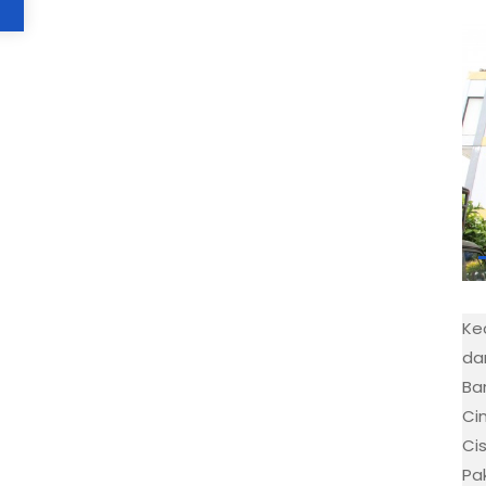
Ke
da
Bar
Ci
Ci
Pa