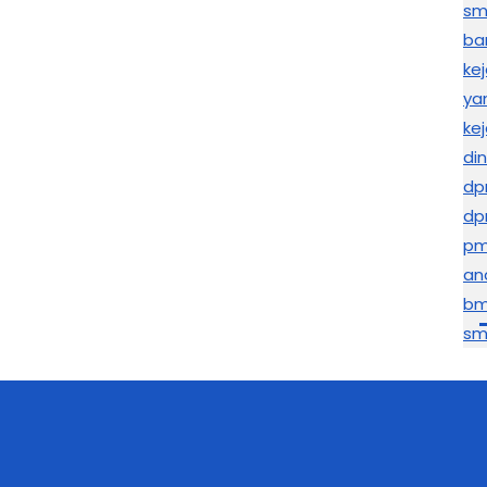
sma
ba
ke
ya
kej
di
dp
dp
pm
ana
bm
sm