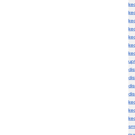
ke
ke
ke
ke
ke
ke
ke
up
di
di
di
di
ke
ke
ke
sm
pu