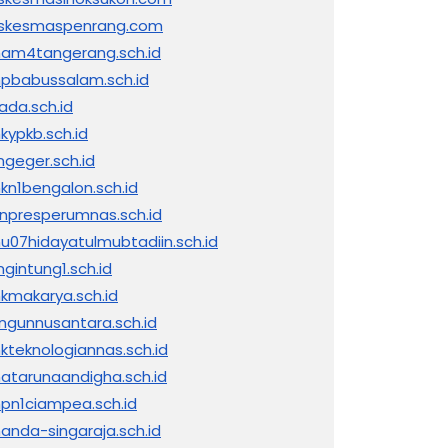
skesmaspenrang.com
am4tangerang.sch.id
pbabussalam.sch.id
ada.sch.id
kypkb.sch.id
ngeger.sch.id
kn1bengalon.sch.id
inpresperumnas.sch.id
nu07hidayatulmubtadiin.sch.id
ngintung1.sch.id
kmakarya.sch.id
ngunnusantara.sch.id
kteknologiannas.sch.id
atarunaandigha.sch.id
pn1ciampea.sch.id
anda-singaraja.sch.id