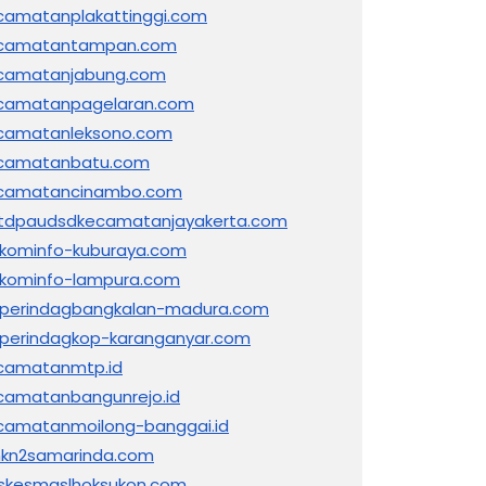
camatanplakattinggi.com
camatantampan.com
camatanjabung.com
camatanpagelaran.com
camatanleksono.com
camatanbatu.com
camatancinambo.com
tdpaudsdkecamatanjayakerta.com
skominfo-kuburaya.com
skominfo-lampura.com
sperindagbangkalan-madura.com
sperindagkop-karanganyar.com
camatanmtp.id
camatanbangunrejo.id
camatanmoilong-banggai.id
kn2samarinda.com
skesmaslhoksukon.com