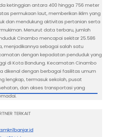
da ketinggian antara 400 hingga 756 meter
 atas permukaan laut, memberikan iklim yang
juk dan mendukung aktivitas pertanian serta
rmukiman. Menurut data terbaru, jumlah
nduduk Cinambo mencapai sekitar 25.586
wa, menjadikannya sebagai salah satu
camatan dengan kepadatan penduduk yang
nggi di Kota Bandung. Kecamatan Cinambo
ga dikenal dengan berbagai fasilitas umum
ng lengkap, termasuk sekolah, pusat
sehatan, dan akses transportasi yang
madai.
RTNER TERKAIT
ksmkn1banjar.id